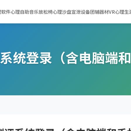
理软件
心理自助
音乐放松椅
心理沙盘
宣泄设备
团辅器材
VR心理
生
系统登录（含电脑端