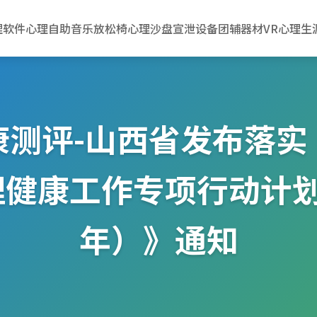
理软件
心理自助
音乐放松椅
心理沙盘
宣泄设备
团辅器材
VR心理
生
康测评-山西省发布落实
健康工作专项行动计划（2
年）》通知