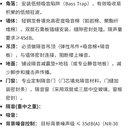
角落：
安装低频吸音陷阱（Bass Trap），有效吸收易
积聚的低频驻波。
墙体：
轻钢龙骨填充高密度吸音棉（如岩棉、聚酯纤
维棉），双层石膏板错缝安装，缝隙密封处理。隔声量
要求≥45dB。
吊顶：
必须做隔音吊顶（弹性吊件+吸音棉+隔音
板），与墙体密封连接，阻断楼上噪音。
地面：
铺设隔音减震垫+地毯（或专业静音地板），减
少脚步和撞击声传播。
门窗：
专业定制隔音门（门芯填充隔音材料，门缝加
装密封条），隔音窗（采用双层或三层中空玻璃，窗框
密封）。
隔音(重中之重)：
吸音：
背景噪音控制：
目标背景噪声级 ≤ 35dB(A)（NR-30