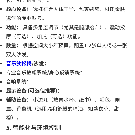
长、引导语组合）。
核心设备！
选择符合人体工学、包裹感强、材质亲肤
透气的专业型号。
功能：
具备多角度调节（尤其是腿部抬升）、震动按
摩（可选）、加热（可选）功能。
数量：
根据空间大小和预算，配置1-2张单人椅或一张
双人沙发。
音乐放松椅
/沙发：
专业音乐放松系统/身心反馈系统：
音响系统：
显示设备 (可选但推荐)：
辅助设备：
小边几（放置水杯、纸巾）、毛毯、眼
罩、香薰机（选用温和舒缓的精油，如薰衣草、甜
橙）。
5. 智能化与环境控制