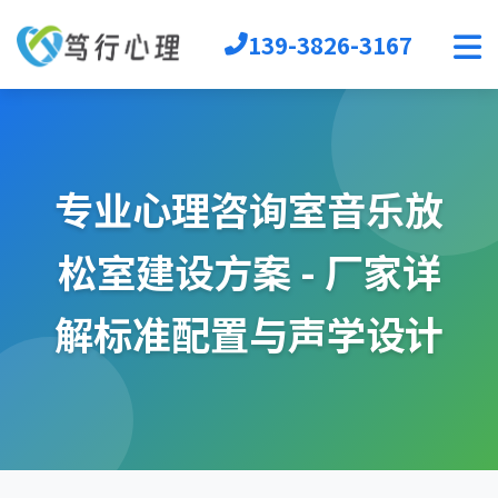
139-3826-3167
首页
心理软件
心理自助
专业心理咨询室音乐放
音乐放松椅
心理沙盘
松室建设方案 - 厂家详
宣泄设备
团辅器材
解标准配置与声学设计
VR心理
生涯规划