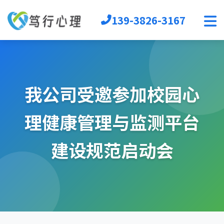
139-3826-3167
首页
心理软件
心理自助
我公司受邀参加校园心
音乐放松椅
心理沙盘
理健康管理与监测平台
宣泄设备
团辅器材
建设规范启动会
VR心理
生涯规划