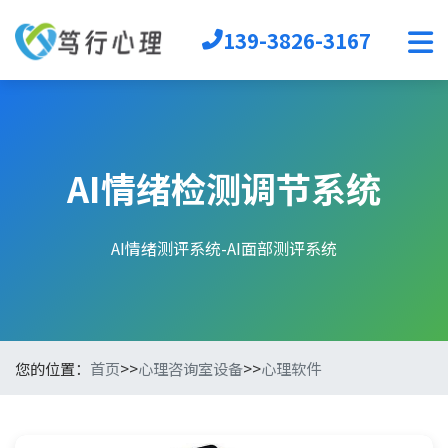
139-3826-3167
首页
心理软件
心理自助
AI情绪检测调节系统
音乐放松椅
心理沙盘
宣泄设备
AI情绪测评系统-AI面部测评系统
团辅器材
VR心理
生涯规划
您的位置：
首页
>>
心理咨询室设备
>>
心理软件