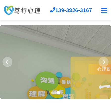
139-3826-3167
首页
心理软件
心理自助
音乐放松椅
心理沙盘
宣泄设备
团辅器材
VR心理
生涯规划