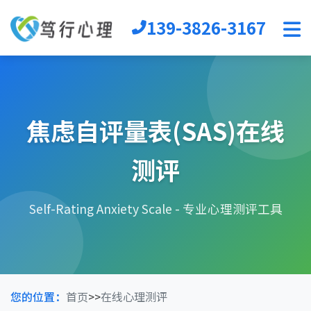
139-3826-3167
首页
心理软件
心理自助
焦虑自评量表(SAS)在线
音乐放松椅
心理沙盘
测评
宣泄设备
团辅器材
VR心理
Self-Rating Anxiety Scale - 专业心理测评工具
生涯规划
您的位置：
首页
>>
在线心理测评