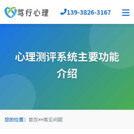
139-3826-3167
首页
心理软件
心理自助
心理测评系统主要功能
音乐放松椅
心理沙盘
介绍
宣泄设备
团辅器材
VR心理
生涯规划
您的位置：
首页
>>
常见问题