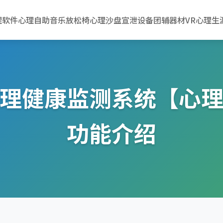
理软件
心理自助
音乐放松椅
心理沙盘
宣泄设备
团辅器材
VR心理
生
理健康监测系统【心
功能介绍