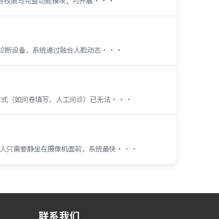
账号权限与完整功能模块；可开展···
能诊断设备，系统通过融合人脸动态···
方式（如问卷填写、人工问诊）已无法···
测人只需要静坐在摄像机面前，系统最快···
联系我们