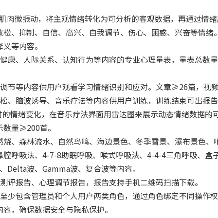
化肌肉微振动，将主观情绪转化为可分析的客观数据，再通过情
放松、抑制、自信、高兴、自我调节、伤心、困惑、兴奋等情绪
释义等内容。
健康、人际关系、认知行为等内容的专业心理量表，量表总数量≥
。
调节等内容供用户观看学习情绪识别和应对。文章≥26篇，视频
松、脑波诱导、音乐疗法等内容供用户训练，训练结束可出报告
时的情绪变化，在音乐疗法界面用雷达图来展示动态情绪数据的
数量≥200首。
烧、森林流水、自然鸟鸣、海边景色、冬季雪景、瀑布景色、
呼吸法、4-7-8助眠呼吸、喉式呼吸法、4-4-4三角呼吸、
波、Delta波、Gamma波、复合波等内容。
测评报告、心理调节报告，报告支持手机二维码扫描下载。
至少包含管理员和个人用户两类角色，通过角色绑定不同操作权
内容，确保数据安全与隐私保护。