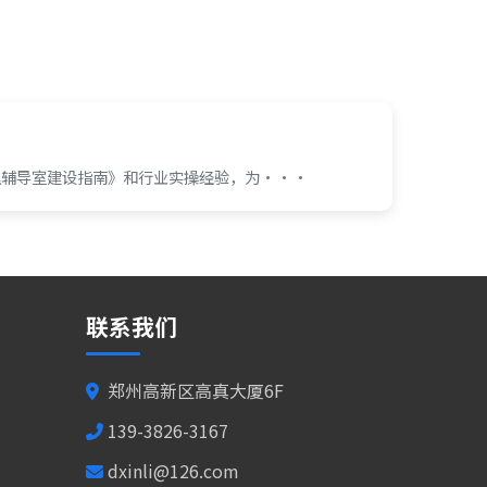
理辅导室建设指南》和行业实操经验，为···
联系我们
郑州高新区高真大厦6F
139-3826-3167
dxinli@126.com