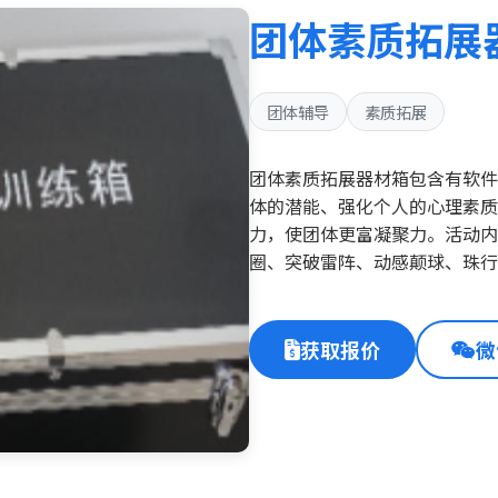
团体素质拓展
团体辅导
素质拓展
团体素质拓展器材箱包含有软件
体的潜能、强化个人的心理素质
力，使团体更富凝聚力。活动内
圈、突破雷阵、动感颠球、珠行
获取报价
微