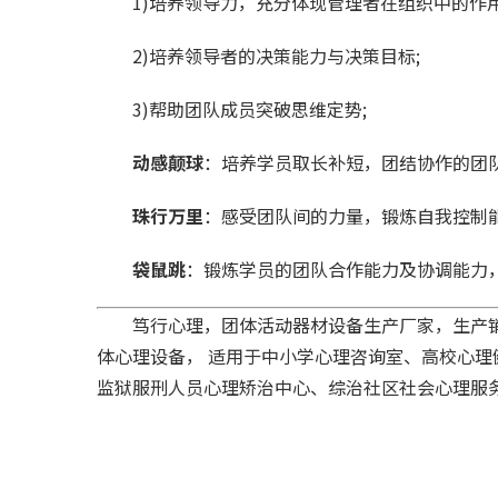
1)培养领导力，充分体现管理者在组织中的作用
2)培养领导者的决策能力与决策目标;
3)帮助团队成员突破思维定势;
动感颠球
：培养学员取长补短，团结协作的团
珠行万里
：感受团队间的力量，锻炼自我控制
袋鼠跳
：锻炼学员的团队合作能力及协调能力
笃行心理，团体活动器材设备生产厂家，生产销
体心理设备， 适用于中小学心理咨询室、高校心
监狱服刑人员心理矫治中心、综治社区社会心理服