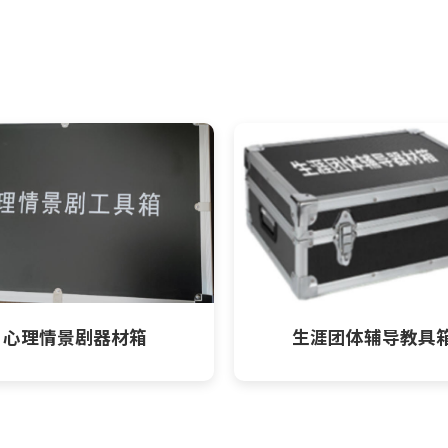
心理情景剧器材箱
生涯团体辅导教具