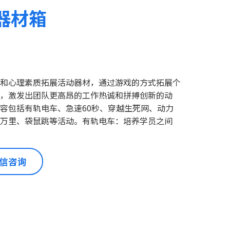
器材箱
和心理素质拓展活动器材，通过游戏的方式拓展个
，激发出团队更高昂的工作热诚和拼搏创新的动
容包括有轨电车、急速60秒、穿越生死网、动力
万里、袋鼠跳等活动。有轨电车：培养学员之间
信咨询