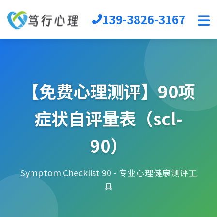
139-3826-3167
首页
心理软件
心理自助
【免费心理测评】90项
音乐放松椅
心理沙盘
症状自评量表（scl-
宣泄设备
团辅器材
90）
VR心理
生涯规划
Symptom Checklist 90 - 专业心理健康测评工
具