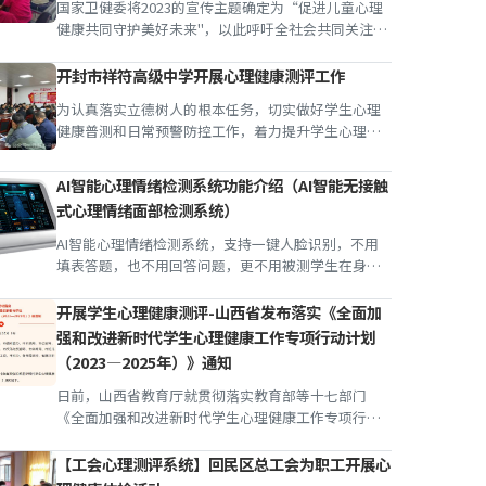
理测试、数据分...
国家卫健委将2023的宣传主题确定为“促进儿童心理
健康共同守护美好未来"，以此呼吁全社会共同关注儿
童、青少年心理健康，增进学生健康福祉。在小学阶
段，广大学生正处于各种行为习惯养成的关键时期，
开封市祥符高级中学开展心理健康测评工作
作为教育工作者，呵护孩子心灵，关爱孩子成长，是
为认真落实立德树人的根本任务，切实做好学生心理
我们不可推卸的责任和义务。为此，周口市七一路第
健康普测和日常预警防控工作，着力提升学生心理健
一小学积极响应川汇...
康素养，确保校园有序稳定和安全，开封市祥符高级
中学于2024年3月27日--3月28日组织全体学生开展了
AI智能心理情绪检测系统功能介绍（AI智能无接触
心理测评工作。学校高度重视此次学生心理测评工
式心理情绪面部检测系统）
作，提前两天召开班主任会议，把测评指导语和学生
帐号提前发给各班，由班...
AI智能心理情绪检测系统，支持一键人脸识别，不用
填表答题，也不用回答问题，更不用被测学生在身上
佩戴任何装备，学生只需要静坐在摄像机面前，最快
40秒即可快速检测7种面部表情、4种生理指标、5种行
开展学生心理健康测评-山西省发布落实《全面加
为统计、12种情绪指标和7种心理状态分析，自动生成
强和改进新时代学生心理健康工作专项行动计划
不少于11项心理危机研判报告，自动上传管理平台并
（2023—2025年）》通知
建立心理健康档案报...
日前，山西省教育厅就贯彻落实教育部等十七部门
《全面加强和改进新时代学生心理健康工作专项行动
计划（2023—2025年）》下发通知，要求各地各部门
做好学校、社区、家庭、媒体、医疗卫生机构等学生
【工会心理测评系统】回民区总工会为职工开展心
心理健康联动服务。一、提高政治站位，增强责任意